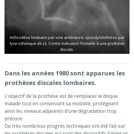
Arthrodèse lombaire par voie antérieure: spondylolisthésis par
lyse isthmique de L5. Contre indication formelle à une prothèse
discale.
Dans les années 1980 sont apparues les
prothèses discales lombaires.
L’objectif de la prothèse est de remplacer le disque
malade tout en conservant sa mobilité, protégeant
ainsi les niveaux adjacents d’une dégradation trop
précoce.
De très nombreux progrès techniques ont été fait sur
les prothèses discales qui sont des dispositifs fiables et