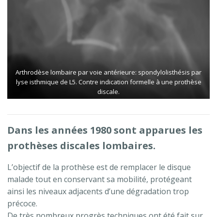
Arthrodèse lombaire par voie antérieure: spondylolisthésis par
lyse isthmique de L5. Contre indication formelle à une prothèse
discale.
Dans les années 1980 sont apparues les
prothèses discales lombaires.
L’objectif de la prothèse est de remplacer le disque
malade tout en conservant sa mobilité, protégeant
ainsi les niveaux adjacents d’une dégradation trop
précoce.
De très nombreux progrès techniques ont été fait sur